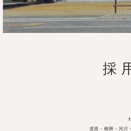
市川工務店の社員
先輩社員インタビュー
クロストーク
採
新卒採
用
（27年度卒
業）
Entry For Graduate
Recruitment
道路・橋脚・河川