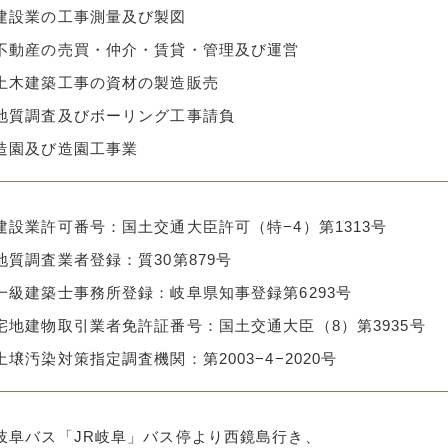
建設業の工事測量及び製図
不動産の売買・仲介・賃貸・管理及び運営
土木建築工事の資材の製造販売
地質調査及びボーリング工事請負
造園及び造園工事業
建設業許可番号：国土交通大臣許可（特−4）第1313号
地質調査業者登録：質30第879号
一級建築士事務所登録：岐阜県知事登録第6293号
宅地建物取引業者免許証番号：国土交通大臣（8）第3935号
土壌汚染対策指定調査機関：第2003−4−2020号
岐阜バス「JR岐阜」バス停より西鏡島行き、