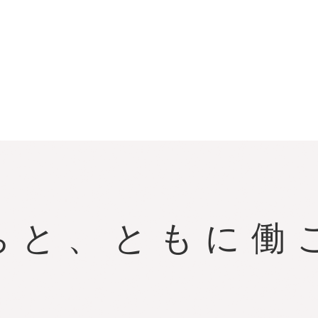
ちと、
ともに働