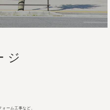
ついて
ージ
中途採
用
Entry For Career
、
Recruitment
フォーム工事など、