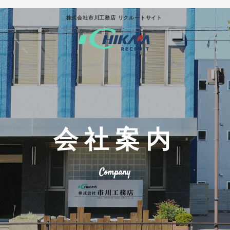
株式会社市川工務店 リクルートサイト
市川工務店
会社案内
土木事業
Company
建築事業