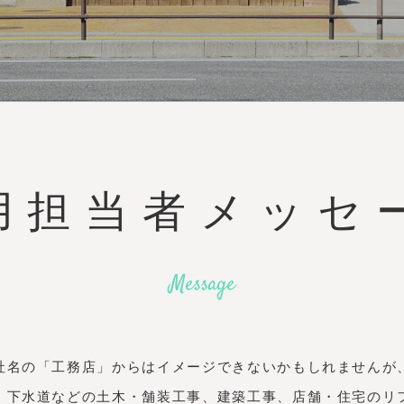
採用情報に
募集要項
よくある質問
用担当者
メッセ
新卒採
Message
用
（28年度卒
業）
社名の「工務店」からはイメージできないかもしれませんが
Entry For Graduate
Recruitment
・下水道などの土木・舗装工事、建築工事、店舗・住宅のリ