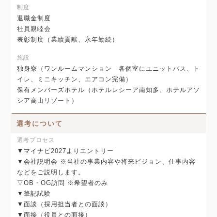
制度
退職金制度
社員親睦会
表彰制度（業績貢献、永年勤続）
施設
独身寮（ワンルームマンション 各個室にユニットバス、ト
イレ、ミニキッチン、エアコン完備）
保有メンバーズホテル（ホテルレシーア南知多、ホテルアソ
シア高山リゾート）
選考について
選考プロセス
▼マイナビ2027よりエントリー
▼会社説明会 ※当社の事業内容や将来ビジョン、仕事内容
などをご説明します。
▽OB・OG訪問 ※希望者のみ
▼筆記試験
▼面談（採用担当者との面談）
▼面接（役員との面接）