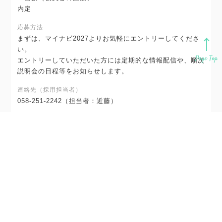
内定
応募方法
まずは、マイナビ2027よりお気軽にエントリーしてくださ
い。
Page Top
エントリーしていただいた方には定期的な情報配信や、順次
説明会の日程等をお知らせします。
連絡先（採用担当者）
058-251-2242（担当者：近藤）
事業者名
株式会社市川工務店
募集学科
建築系学部・学科
採用実績校
＜大学＞愛知大学、愛知学院大学、愛知教育大学、愛知工業大
学、愛知産業大学、愛知淑徳大学、愛知東邦大学、秋田大学、朝