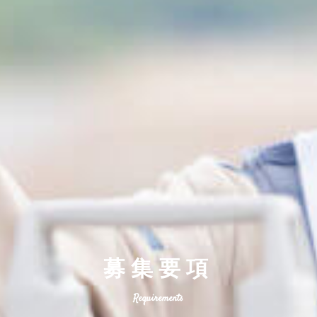
（28年度卒業）
Entry For Graduate Recruitment
中途採用
Entry For Career Recruitment
募集要項
Requirements