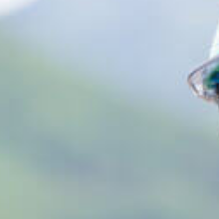
クロストーク
採用情報について
募集要項
よくある質問
株式会社市川工務店
新卒採用
（27年度卒業）
Entry For Graduate Recruitment
新卒採用