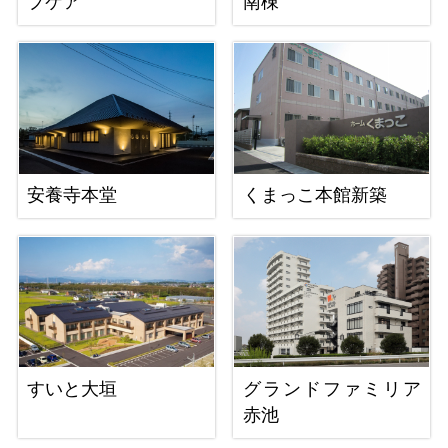
プケア
南棟
安養寺本堂
くまっこ本館新築
すいと大垣
グランドファミリア
赤池