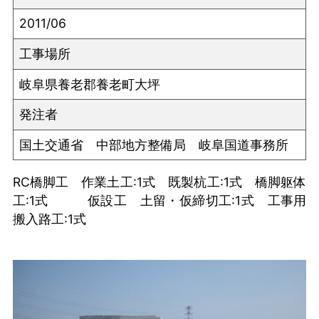
2011/06
工事場所
岐阜県養老郡養老町大坪
発注者
国土交通省 中部地方整備局 岐阜国道事務所
RC橋脚工 作業土工:1式 既製杭工:1式 橋脚躯体
工:1式 仮設工 土留・仮締切工:1式 工事用
搬入路工:1式