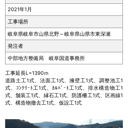
2021年1月
工事場所
岐阜県岐阜市山県北野～岐阜県山県市東深瀬
発注者
中部地方整備局 岐阜国道事務所
工事延長L=1390ｍ
道路土工1式、法面工1式、擁壁工1式、調整池工1
式、ｺﾝｸﾘｰﾄ工1式、ｶﾙﾊﾞｰﾄ工1式、排水構造物工1
式、舗装工1式、縁石工1式、防護柵工1式、区画線1
式、構造物撤去工1式、仮設工1式