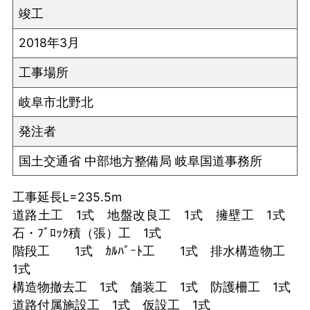
竣工
2018年3月
工事場所
岐阜市北野北
発注者
国土交通省 中部地方整備局 岐阜国道事務所
工事延長L=235.5m
道路土工 1式 地盤改良工 1式 擁壁工 1式
石・ﾌﾞﾛｯｸ積（張）工 1式
階段工 1式 ｶﾙﾊﾞｰﾄ工 1式 排水構造物工
1式
構造物撤去工 1式 舗装工 1式 防護柵工 1式
道路付属施設工 1式 仮設工 1式