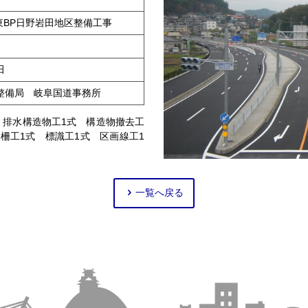
阜東BP日野岩田地区整備工事
田
整備局 岐阜国道事務所
 排水構造物工1式 構造物撤去工
柵工1式 標識工1式 区画線工1
一覧へ戻る