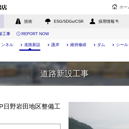
ホー
技術
ESG/SDGs/CSR
採用情報
築工事
REPORT NOW
トンネル
道路新設
護岸
維持修繕
ダム
シール
道路新設工事
BP日野岩田地区整備工