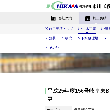
会社案内
施工実績
施工実績トップ
土木工事
建
舗装
橋梁
下水処理場
その他
平成25年度156号岐阜東
事
カテゴリ
道路新設工事