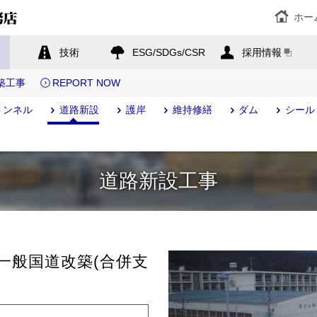
ホー
技術
ESG/SDGs/CSR
採用情報
築工事
REPORT NOW
トンネル
道路新設
護岸
維持修繕
ダム
シール
道路新設工事
共一般国道改築(合併支