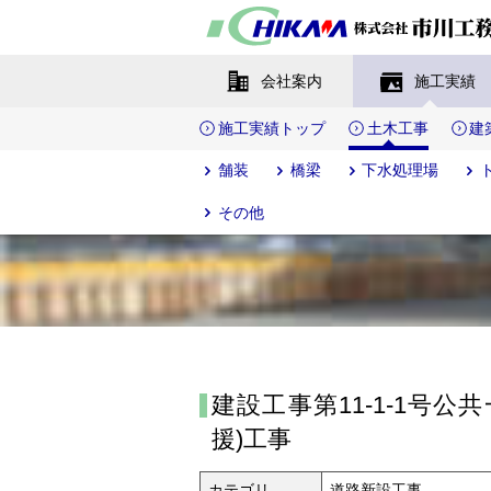
会社案内
施工実績
施工実績トップ
土木工事
建
舗装
橋梁
下水処理場
その他
建設工事第11-1-1号公
援)工事
カテゴリ
道路新設工事