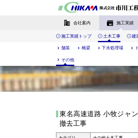
会社案内
施工実績
施工実績トップ
土木工事
建
舗装
橋梁
下水処理場
その他
東名高速道路 小牧ジャ
撤去工事
カテゴリ
その他土木工事