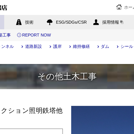
ホー
技術
ESG/SDGs/CSR
採用情報
築工事
REPORT NOW
トンネル
道路新設
護岸
維持修繕
ダム
シール
その他土木工事
ンクション照明鉄塔他