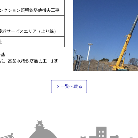
ャンクション照明鉄塔他撤去工事
養老サービスエリア（上り線）
社
0基
式、高架水槽鉄塔撤去工 1基
一覧へ戻る