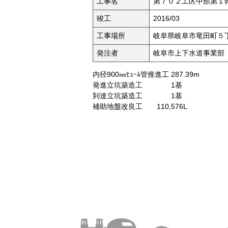
工事名
第７０２工区中部第１
竣工
2016/03
工事場所
岐阜県岐阜市竜田町５
発注者
岐阜市上下水道事業部
内径900㎜ﾋｭｰﾑ管推進工 287.39m
発進立坑築造工 1基
到達立坑築造工 1基
補助地盤改良工 110,576L