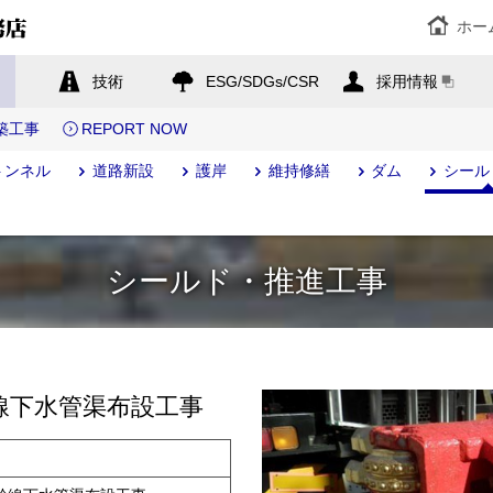
ホー
技術
ESG/SDGs/CSR
採用情報
築工事
REPORT NOW
トンネル
道路新設
護岸
維持修繕
ダム
シール
シールド・推進工事
線下水管渠布設工事