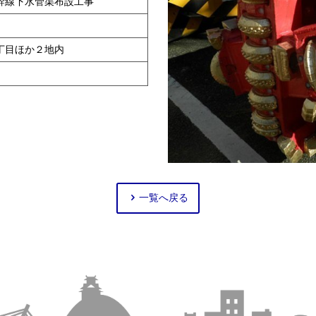
幹線下水管渠布設工事
丁目ほか２地内
一覧へ戻る