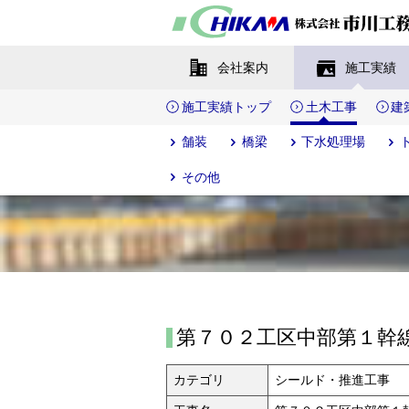
会社案内
施工実績
施工実績トップ
土木工事
建
舗装
橋梁
下水処理場
その他
第７０２工区中部第１幹
カテゴリ
シールド・推進工事