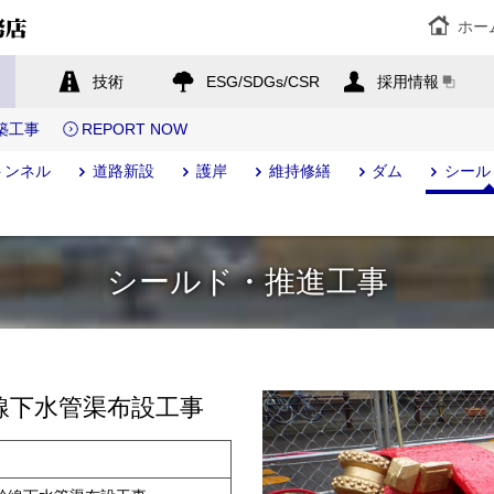
ホー
技術
ESG/SDGs/CSR
採用情報
築工事
REPORT NOW
トンネル
道路新設
護岸
維持修繕
ダム
シール
シールド・推進工事
線下水管渠布設工事