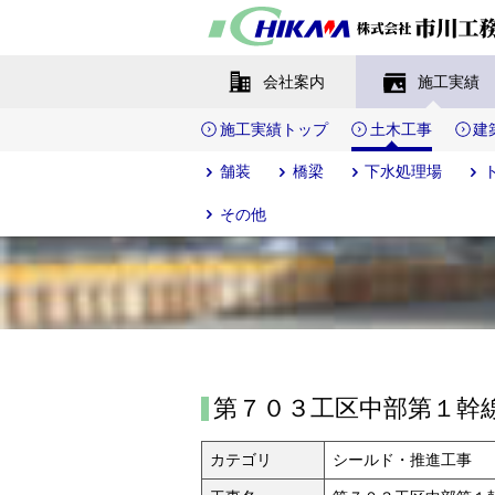
会社案内
施工実績
施工実績トップ
土木工事
建
舗装
橋梁
下水処理場
その他
第７０３工区中部第１幹
カテゴリ
シールド・推進工事