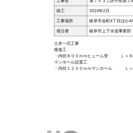
工事名
第７０３工区中部第１
竣工
2019年2月
工事場所
岐阜市金町4丁目ほか4
発注者
岐阜市上下水道事業部
土木一式工事
推進工
・内径８００ｍｍヒューム管 Ｌ＝６
マンホール設置工
・内径１２００ｍｍマンホール Ｌ＝