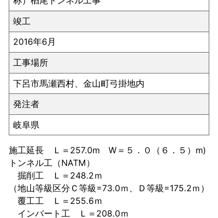
称）楢尾トンネル工事
竣工
2016年6月
工事場所
下呂市馬瀬西村、金山町弓掛地内
発注者
岐阜県
施工延長 Ｌ＝257.0m W＝５．０（６．５）m)
トンネル工（NATM）
掘削工 Ｌ＝248.2ｍ
（地山等級区分Ｃ等級=73.0ｍ、Ｄ等級=175.2ｍ）
覆工工 Ｌ＝255.6ｍ
インバート工 Ｌ＝208.0ｍ