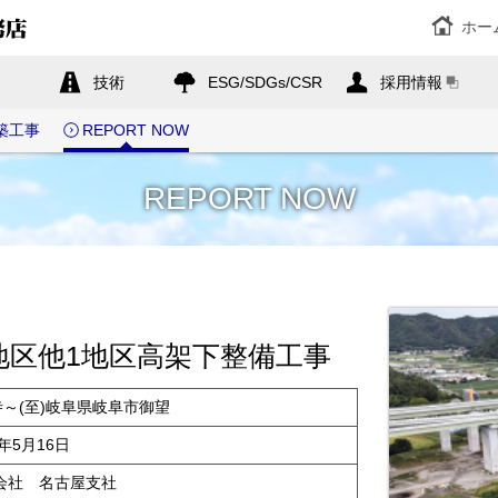
ホー
技術
ESG/SDGs/CSR
採用情報
築工事
REPORT NOW
REPORT NOW
地区他1地区高架下整備工事
寺～(至)岐阜県岐阜市御望
7年5月16日
会社 名古屋支社