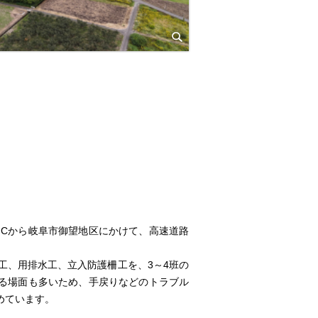
ICから岐阜市御望地区にかけて、高速道路
工、用排水工、立入防護柵工を、3～4班の
る場面も多いため、手戻りなどのトラブル
めています。