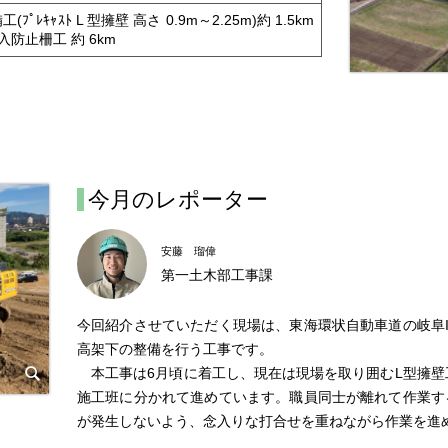
(ﾌﾟﾚｷｬｽﾄ L 型擁壁 高さ 0.9m～2.25m)約 1.5km
立入防止柵工 約 6km
今月のレポーター
安藤 瑠偉
第一土木部工事課
今回紹介させていただく現場は、東海環状自動車道の岐阜
高架下の整備を行う工事です。
本工事は6月頃に着工し、現在は現場を取り囲むL型擁壁
施工班に分かれて進めています。職員同士が離れて作業す
が発生しないよう、念入りな打合せを重ねながら作業を進