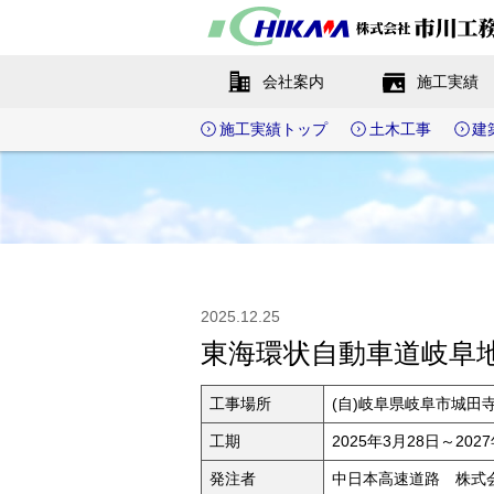
会社案内
施工実績
施工実績トップ
土木工事
建
2025.12.25
東海環状自動車道岐阜
工事場所
(自)岐阜県岐阜市城田
工期
2025年3月28日～202
発注者
中日本高速道路 株式