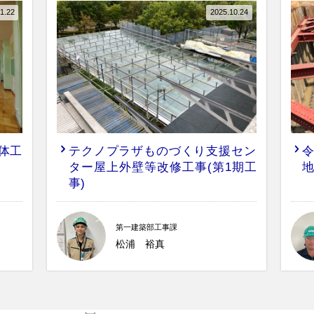
1.22
2025.10.24
体工
テクノプラザものづくり支援セン
ター屋上外壁等改修工事(第1期工
事)
第一建築部工事課
松浦 裕真